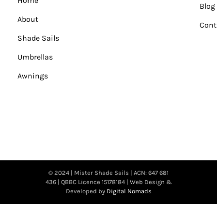
Home
Blog
About
Cont
Shade Sails
Umbrellas
Awnings
© 2024 | Mister Shade Sails | ACN: 647 681
436 | QBBC Licence 15178184 | Web Design &
Developed by
Digital Nomads