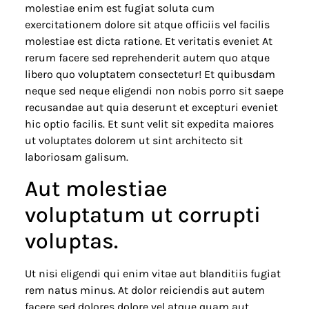
molestiae enim est fugiat soluta cum
exercitationem dolore sit atque officiis vel facilis
molestiae est dicta ratione. Et veritatis eveniet At
rerum facere sed reprehenderit autem quo atque
libero quo voluptatem consectetur! Et quibusdam
neque sed neque eligendi non nobis porro sit saepe
recusandae aut quia deserunt et excepturi eveniet
hic optio facilis. Et sunt velit sit expedita maiores
ut voluptates dolorem ut sint architecto sit
laboriosam galisum.
Aut molestiae
voluptatum ut corrupti
voluptas.
Ut nisi eligendi qui enim vitae aut blanditiis fugiat
rem natus minus. At dolor reiciendis aut autem
facere sed dolores dolore vel atque quam aut